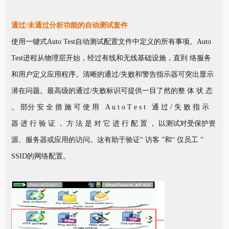
通过/未通过分析功能的自动测试套件
使用一键式Auto Test自动测试配置文件中定义的所有事项。Auto
Test进程从物理层开始，经过有线和无线基础设施，直到 络服务
和用户定义应用程序。清晰的通过/失败和警告指示器可突出显示
潜在问题。最高级的通过/失败标识可提供一目了然的整 体 状 态
。 部分 安 全 措 施 可 使 用 A u t o T e s t 通 过 / 失 败 指 示
器 进 行 验 证 ， 方 法 是 对 它 进 行 配 置 ， 以测试对受保护资
源、服务器或应用的访问。这有助于验证“ 访客 ”和“ 仅员工 ”
SSID的网络配置。