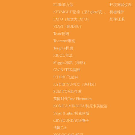
FLIR/菲力尔
环境测试仪表
KEYSIGHT/是德（原Agilent/安捷伦）
机械维护
EXFO（加拿大EXFO）
配件/工具
VIAVI（原JDSU）
Testo/德图
Tektronix/泰克
Tonghui/同惠
RIGOL/普源
Megger/梅凯（梅格）
GWINSTEK/固纬
FOTRIC/飞础科
KYORITSU/共立（克列茨）
SUMITOMO/住友
英国时代Time Electronics
KONICA MINOLTA/柯尼卡美能达
Baker Hughes/贝克休斯
CRYSOUND/兆华电子
法国C.A