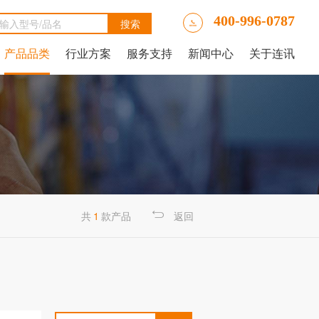
400-996-0787
产品品类
行业方案
服务支持
新闻中心
关于连讯
Ally LinkRunner® AT网络自动测试仪
tAlly LinkRunner® AT 3000网络和线缆测试仪
luke DSX2-5000线缆分析仪
luke DSX-602 CH线缆分析仪
 IntelliTone™ Pro 200 LAN音频发生器、示踪器和探针
NetAlly LinkRunner 10G高级以太网测试仪
NetAlly LinkRunner® AT 4000高端网络和线缆测试仪
福禄克Fluke DSX2-8000 CH线缆分析仪
福禄克Fluke DTX-1800线缆分析仪
共
1
款产品
返回