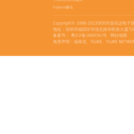
YOKOGAWA/横河
Fujikura/藤仓
Copyright© 1998-2023深圳市连讯达电子技术
地址：深圳市福田区华强北路华联发大厦720室 客
备案号：
粤ICP备18089363号
网站地图
免责声明：福禄克、FLUKE、FLUKE NE