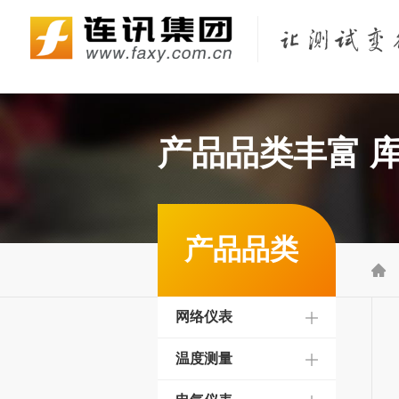
Fluke Networks/福禄克网络仪器
KEYSIGHT/是德（原Agilent/安捷伦）
KYORITSU/共立（克列茨）
KONICA MINOLTA/柯尼卡美能达
产品品类丰富 
产品品类

网络仪表
温度测量