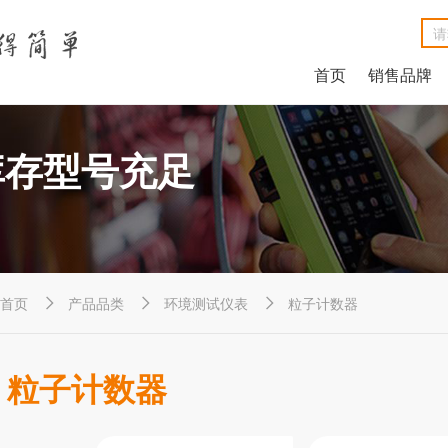
首页
销售品牌
NetAlly LinkRunner® G2智能有线网络测试仪
NetAlly LinkSprinter®口袋便携式网络测试仪
福禄克Fluke DSX2-8000线缆分析仪
福禄克Fluke DSX2-5000 CH线缆分析仪
福禄克Fluke MicroScanner™ Cable Verifier电缆验测仪
Net
Ne
福禄克F
福禄克F
福禄克Fluke
库存型号充足
首页
产品品类
环境测试仪表
粒子计数器



粒子计数器