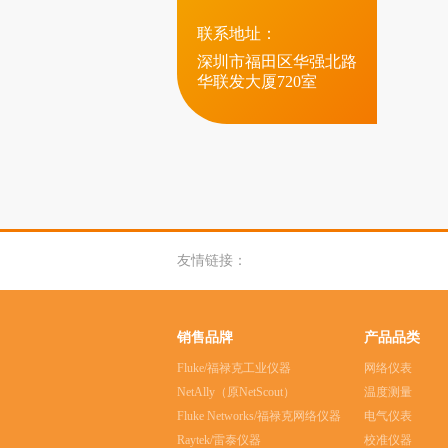
联系地址：
深圳市福田区华强北路
华联发大厦720室
友情链接：
销售品牌
产品品类
Fluke/福禄克工业仪器
网络仪表
NetAlly（原NetScout）
温度测量
Fluke Networks/福禄克网络仪器
电气仪表
Raytek/雷泰仪器
校准仪器