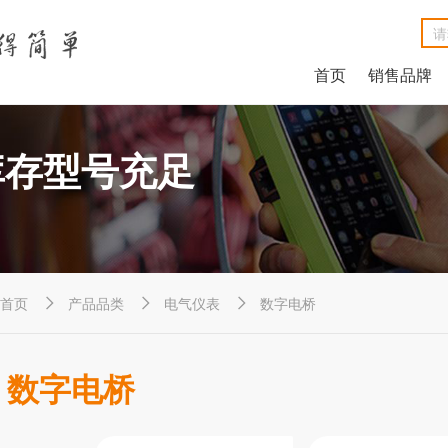
首页
销售品牌
NetAlly LinkRunner® G2智能有线网络测试仪
NetAlly LinkSprinter®口袋便携式网络测试仪
福禄克Fluke DSX2-8000线缆分析仪
福禄克Fluke DSX2-5000 CH线缆分析仪
福禄克Fluke MicroScanner™ Cable Verifier电缆验测仪
Net
Ne
福禄克F
福禄克F
福禄克Fluke
库存型号充足
首页
产品品类
电气仪表
数字电桥



数字电桥