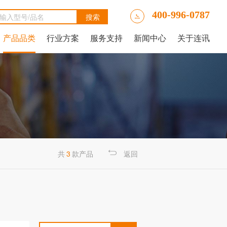
400-996-0787
产品品类
行业方案
服务支持
新闻中心
关于连讯
Ally LinkRunner® AT网络自动测试仪
tAlly LinkRunner® AT 3000网络和线缆测试仪
luke DSX2-5000线缆分析仪
luke DSX-602 CH线缆分析仪
 IntelliTone™ Pro 200 LAN音频发生器、示踪器和探针
NetAlly LinkRunner 10G高级以太网测试仪
NetAlly LinkRunner® AT 4000高端网络和线缆测试仪
福禄克Fluke DSX2-8000 CH线缆分析仪
福禄克Fluke DTX-1800线缆分析仪
共
3
款产品
返回