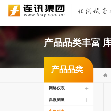
Fluke Networks/福禄克网络仪器
KEYSIGHT/是德（原Agilent/安捷伦）
KYORITSU/共立（克列茨）
KONICA MINOLTA/柯尼卡美能达
产品品类丰富 
产品品类

网络仪表
温度测量