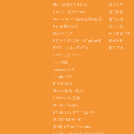
Fluke/福禄克工业仪器
网络仪表
NetAlly（原NetScout）
温度测量
Fluke Networks/福禄克网络仪器
电气仪表
Raytek/雷泰仪器
校准仪器
FLIR/菲力尔
环境测试仪表
KEYSIGHT/是德（原Agilent/安捷伦）
机械维护
EXFO（加拿大EXFO）
配件/工具
VIAVI（原JDSU）
Testo/德图
Tektronix/泰克
Tonghui/同惠
RIGOL/普源
Megger/梅凯（梅格）
GWINSTEK/固纬
FOTRIC/飞础科
KYORITSU/共立（克列茨）
SUMITOMO/住友
英国时代Time Electronics