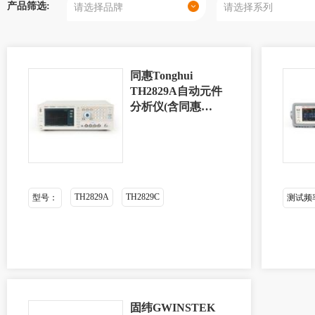
产品筛选:
同惠Tonghui
TH2829A自动元件
分析仪(含同惠
TH2829X自动变压
器测试系统软件
V2.0)
TH2829A
TH2829C
型号：
测试频率：
固纬GWINSTEK