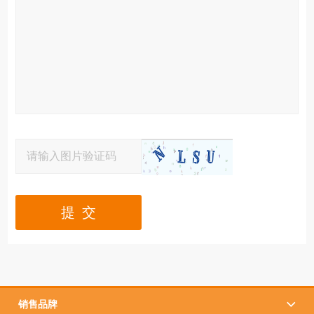
提 交
销售品牌
