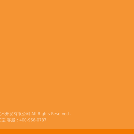
开发有限公司 All Rights Reserved .
服：400-966-0787
TWORKS、 NETALLY等品牌资料及图片摘自网络，连讯公司不拥有以上品