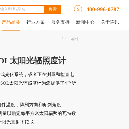
400-996-0787
产品品类
行业方案
服务支持
新闻中心
关于连讯
Ally LinkRunner® AT网络自动测试仪
tAlly LinkRunner® AT 3000网络和线缆测试仪
luke DSX2-5000线缆分析仪
luke DSX-602 CH线缆分析仪
 IntelliTone™ Pro 200 LAN音频发生器、示踪器和探针
NetAlly LinkRunner 10G高级以太网测试仪
NetAlly LinkRunner® AT 4000高端网络和线缆测试仪
福禄克Fluke DSX2-8000 CH线缆分析仪
福禄克Fluke DTX-1800线缆分析仪
返回
1 SOL太阳光辐照度计
板或光伏系统，或者正在测量和检查电
R1-SOL太阳光辐照度计为您提供了4个所
组件温度，阵列方向和倾斜角度
行瞬时测量以确定每平方米太阳辐照的瓦特数
于阳光直射下读取