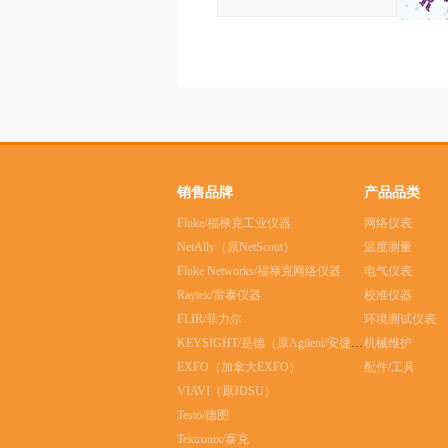
销售品牌
产品品类
Fluke/福禄克工业仪器
网络仪表
NetAlly（原NetScout）
温度测量
Fluke Networks/福禄克网络仪器
电气仪表
Raytek/雷泰仪器
校准仪器
FLIR/菲力尔
环境测试仪表
KEYSIGHT/是德（原Agilent/安捷伦）
机械维护
EXFO（加拿大EXFO）
配件/工具
VIAVI（原JDSU）
Testo/德图
Tektronix/泰克