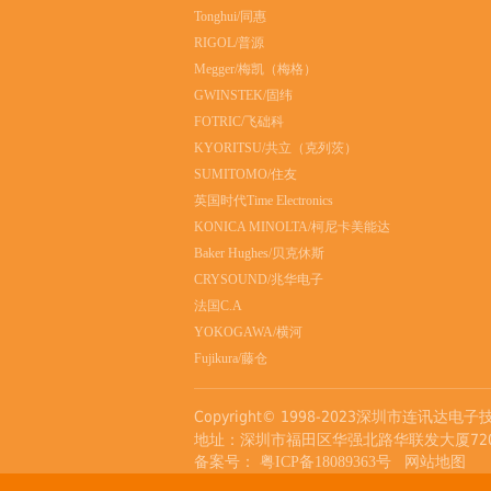
Tonghui/同惠
RIGOL/普源
Megger/梅凯（梅格）
GWINSTEK/固纬
FOTRIC/飞础科
KYORITSU/共立（克列茨）
SUMITOMO/住友
英国时代Time Electronics
KONICA MINOLTA/柯尼卡美能达
Baker Hughes/贝克休斯
CRYSOUND/兆华电子
法国C.A
YOKOGAWA/横河
Fujikura/藤仓
Copyright© 1998-2023深圳市连讯达电子技术
地址：深圳市福田区华强北路华联发大厦720室 客
备案号：
粤ICP备18089363号
网站地图
免责声明：福禄克、FLUKE、FLUKE NE