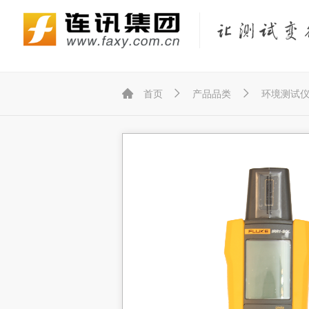
Fluke Networks/福禄克网络仪器
KEYSIGHT/是德（原Agilent/安捷伦）
KYORITSU/共立（克列茨）
KONICA MINOLTA/柯尼卡美能达



首页
产品品类
环境测试