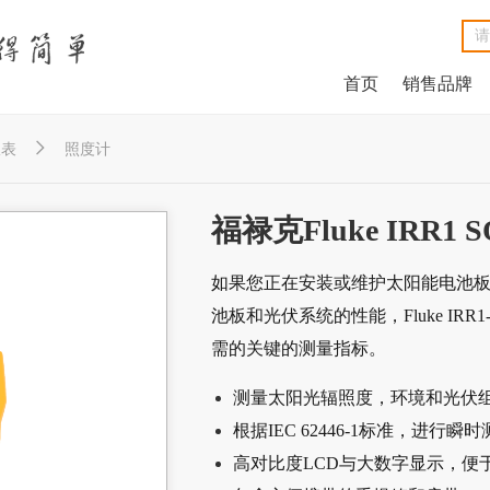
首页
销售品牌
NetAlly LinkRunner® G2智能有线网络测试仪
NetAlly LinkSprinter®口袋便携式网络测试仪
福禄克Fluke DSX2-8000线缆分析仪
福禄克Fluke DSX2-5000 CH线缆分析仪
福禄克Fluke MicroScanner™ Cable Verifier电缆验测仪
Net
Ne
福禄克F
福禄克F
福禄克Fluke

仪表
照度计
福禄克Fluke IRR
如果您正在安装或维护太阳能电池
池板和光伏系统的性能，Fluke IR
需的关键的测量指标。
测量太阳光辐照度，环境和光伏
根据IEC 62446-1标准，进
高对比度LCD与大数字显示，便