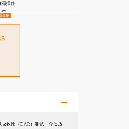
电源操作
迅速
看更多
45
介电吸收比（DAR）测试、介质放