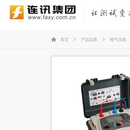
Fluke Networks/福禄克网络仪器
KEYSIGHT/是德（原Agilent/安捷伦）
KYORITSU/共立（克列茨）
KONICA MINOLTA/柯尼卡美能达



首页
产品品类
电气仪表