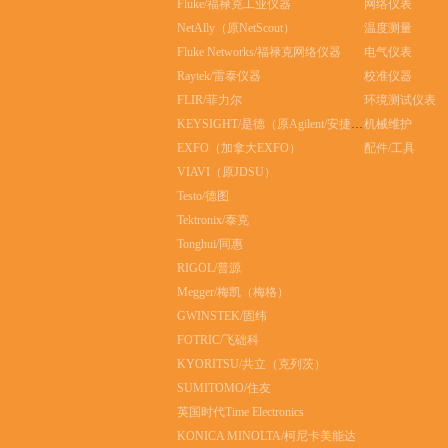
Fluke/福禄克工业仪器
网络仪表
NetAlly（原NetScout）
温度测量
Fluke Networks/福禄克网络仪器
电气仪表
Raytek/雷泰仪器
校准仪器
FLIR/菲力尔
环境测试仪表
KEYSIGHT/是德（原Agilent/安捷伦）
机械维护
EXFO（加拿大EXFO）
配件/工具
VIAVI（原JDSU）
Testo/德图
Tektronix/泰克
Tonghui/同惠
RIGOL/普源
Megger/梅凯（梅格）
GWINSTEK/固纬
FOTRIC/飞础科
KYORITSU/共立（克列茨）
SUMITOMO/住友
英国时代Time Electronics
KONICA MINOLTA/柯尼卡美能达