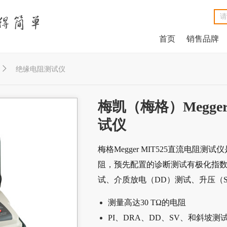
首页
销售品牌
NetAlly LinkRunner® G2智能有线网络测试仪
NetAlly LinkSprinter®口袋便携式网络测试仪
福禄克Fluke DSX2-8000线缆分析仪
福禄克Fluke DSX2-5000 CH线缆分析仪
福禄克Fluke MicroScanner™ Cable Verifier电缆验测仪
Net
Ne
福禄克F
福禄克F
福禄克Fluke

绝缘电阻测试仪
梅凯（梅格）Megger
试仪
梅格Megger MIT525直流电阻测试
阻，预先配置的诊断测试有极化指数
试、介质放电（DD）测试、升压（
测量高达30 TΩ的电阻
PI、DRA、DD、SV、和斜坡测