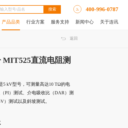
400-996-0787
产品品类
行业方案
服务支持
新闻中心
关于连讯
Ally LinkRunner® AT网络自动测试仪
tAlly LinkRunner® AT 3000网络和线缆测试仪
luke DSX2-5000线缆分析仪
luke DSX-602 CH线缆分析仪
 IntelliTone™ Pro 200 LAN音频发生器、示踪器和探针
NetAlly LinkRunner 10G高级以太网测试仪
NetAlly LinkRunner® AT 4000高端网络和线缆测试仪
福禄克Fluke DSX2-8000 CH线缆分析仪
福禄克Fluke DTX-1800线缆分析仪
返回
 MIT525直流电阻测
仪是5 kV型号，可测量高达10 TΩ的电
（PI）测试、介电吸收比（DAR）测
SV）测试以及斜坡测试。
试