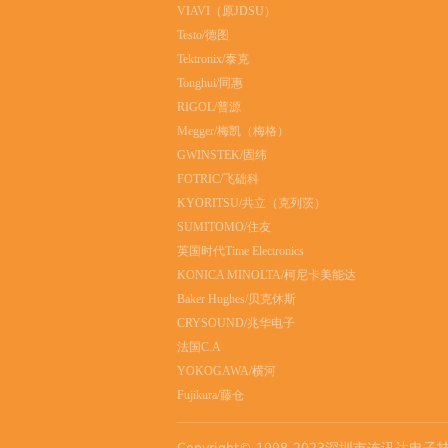
VIAVI（原JDSU）
Testo/德图
Tektronix/泰克
Tonghui/同惠
RIGOL/普源
Megger/梅凯（梅格）
GWINSTEK/固纬
FOTRIC/飞础科
KYORITSU/共立（克列茨）
SUMITOMO/住友
英国时代Time Electronics
KONICA MINOLTA/柯尼卡美能达
Baker Hughes/贝克休斯
CRYSOUND/兆华电子
法国C.A
YOKOGAWA/横河
Fujikura/藤仓