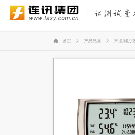
Fluke Networks/福禄克网络仪器
KEYSIGHT/是德（原Agilent/安捷伦）
KYORITSU/共立（克列茨）
KONICA MINOLTA/柯尼卡美能达



首页
产品品类
环境测试