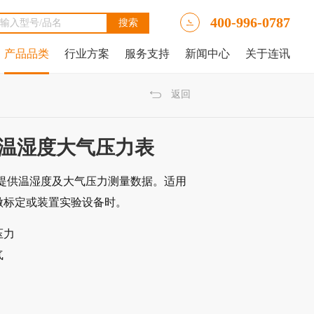
400-996-0787
产品品类
行业方案
服务支持
新闻中心
关于连讯
Ally LinkRunner® AT网络自动测试仪
tAlly LinkRunner® AT 3000网络和线缆测试仪
luke DSX2-5000线缆分析仪
luke DSX-602 CH线缆分析仪
 IntelliTone™ Pro 200 LAN音频发生器、示踪器和探针
NetAlly LinkRunner 10G高级以太网测试仪
NetAlly LinkRunner® AT 4000高端网络和线缆测试仪
福禄克Fluke DSX2-8000 CH线缆分析仪
福禄克Fluke DTX-1800线缆分析仪
返回
数字式温湿度大气压力表
力表，提供温湿度及大气压力测量数据。适用
做标定或装置实验设备时。
压力
气