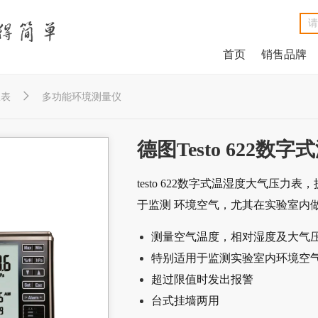
首页
销售品牌
NetAlly LinkRunner® G2智能有线网络测试仪
NetAlly LinkSprinter®口袋便携式网络测试仪
福禄克Fluke DSX2-8000线缆分析仪
福禄克Fluke DSX2-5000 CH线缆分析仪
福禄克Fluke MicroScanner™ Cable Verifier电缆验测仪
Net
Ne
福禄克F
福禄克F
福禄克Fluke

仪表
多功能环境测量仪
德图Testo 622
testo 622数字式温湿度大气压
于监测 环境空气，尤其在实验室内
测量空气温度，相对湿度及大气
特别适用于监测实验室内环境空
超过限值时发出报警
台式挂墙两用