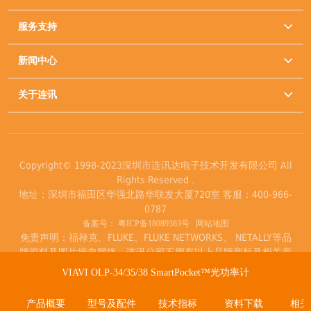
服务支持

新闻中心

关于连讯

Copyright© 1998-2023深圳市连讯达电子技术开发有限公司 All
Rights Reserved .
地址：深圳市福田区华强北路华联发大厦720室 客服：400-966-
0787
备案号：
粤ICP备18089363号
网站地图
免责声明：福禄克、FLUKE、FLUKE NETWORKS、 NETALLY等品
牌资料及图片摘自网络，连讯公司不拥有以上品牌商标及相关产
品著作权。
VIAVI OLP-34/35/38 SmartPocket™光功率计
产品概要
型号及配件
技术指标
资料下载
相关