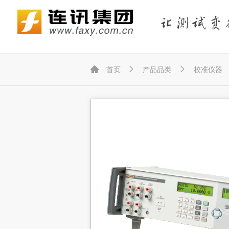
Fluke Networks/福禄克网络仪器
KEYSIGHT/是德（原Agilent/安捷伦）
KYORITSU/共立（克列茨）
KONICA MINOLTA/柯尼卡美能达



首页
产品品类
校准仪器