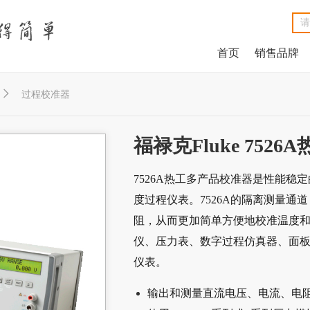
首页
销售品牌
NetAlly LinkRunner® G2智能有线网络测试仪
NetAlly LinkSprinter®口袋便携式网络测试仪
福禄克Fluke DSX2-8000线缆分析仪
福禄克Fluke DSX2-5000 CH线缆分析仪
福禄克Fluke MicroScanner™ Cable Verifier电缆验测仪
Net
Ne
福禄克F
福禄克F
福禄克Fluke

过程校准器
福禄克Fluke 752
7526A热工多产品校准器是性能稳
度过程仪表。7526A的隔离测量通
阻，从而更加简单方便地校准温度
仪、压力表、数字过程仿真器、面
仪表。
输出和测量直流电压、电流、电