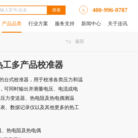
400-996-0787
产品品类
行业方案
服务支持
新闻中心
关于连讯
Ally LinkRunner® AT网络自动测试仪
tAlly LinkRunner® AT 3000网络和线缆测试仪
luke DSX2-5000线缆分析仪
luke DSX-602 CH线缆分析仪
 IntelliTone™ Pro 200 LAN音频发生器、示踪器和探针
NetAlly LinkRunner 10G高级以太网测试仪
NetAlly LinkRunner® AT 4000高端网络和线缆测试仪
福禄克Fluke DSX2-8000 CH线缆分析仪
福禄克Fluke DTX-1800线缆分析仪
返回
6A热工多产品校准器
定的台式校准器，用于校准各类压力和温
道，可同时输出并测量电压、电流或电
和压力变送器、热电阻及热电偶测温
板表、数据记录仪以及其他更多的热工
阻、热电阻及热电偶