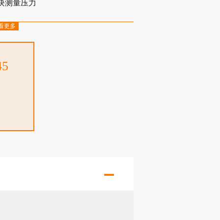
模块测量压力
看更多
和温度开关
45
编程设置点
理软件
可选A2LA可认证的校准根据要求提