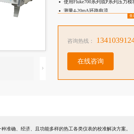
使用Fluke700系列或P系列压力
测量4-20mA环路电流
查
提供24V环路电压
利用自动开关测试功能测试压力
热敏电阻测量至4 kΩ
134103912
咨询热线：
每个输入/输出参数可储存9个可
符合ITS-90温标的精密温度测量
在线咨询
兼容MET/CAL®Plus计量校准管
包括校准证书可溯源至国家标准（
供）
了一种准确、经济、且功能多样的热工各类仪表的校准解决方案。