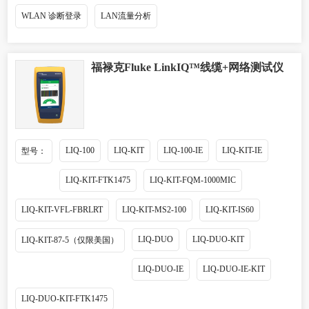
WLAN 诊断登录
LAN流量分析
福禄克Fluke LinkIQ™线缆+网络测试仪
LIQ-100
LIQ-KIT
LIQ-100-IE
LIQ-KIT-IE
型号：
LIQ-KIT-FTK1475
LIQ-KIT-FQM-1000MIC
LIQ-KIT-VFL-FBRLRT
LIQ-KIT-MS2-100
LIQ-KIT-IS60
LIQ-DUO
LIQ-DUO-KIT
LIQ-KIT-87-5（仅限美国）
LIQ-DUO-IE
LIQ-DUO-IE-KIT
LIQ-DUO-KIT-FTK1475