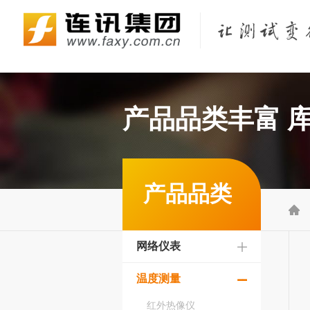
Fluke Networks/福禄克网络仪器
KEYSIGHT/是德（原Agilent/安捷伦）
KYORITSU/共立（克列茨）
KONICA MINOLTA/柯尼卡美能达
产品品类丰富 
产品品类

网络仪表
温度测量
红外热像仪