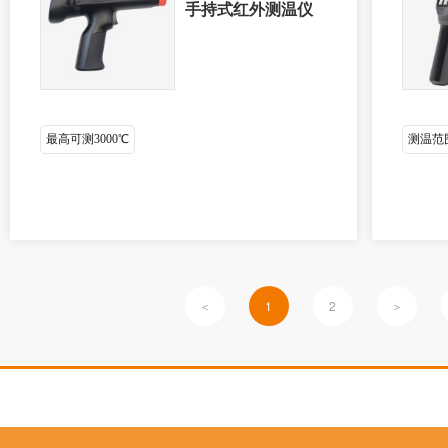
手持式红外测温仪
最高可测3000℃
测温范围-
＜
1
2
＞