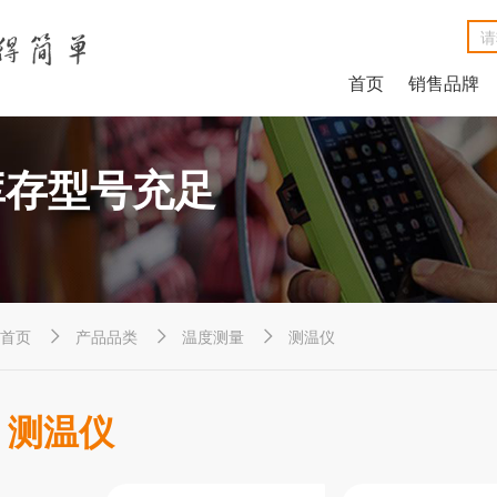
首页
销售品牌
NetAlly LinkRunner® G2智能有线网络测试仪
NetAlly LinkSprinter®口袋便携式网络测试仪
福禄克Fluke DSX2-8000线缆分析仪
福禄克Fluke DSX2-5000 CH线缆分析仪
福禄克Fluke MicroScanner™ Cable Verifier电缆验测仪
Net
Ne
福禄克F
福禄克F
福禄克Fluke
库存型号充足
首页
产品品类
温度测量
测温仪



测温仪