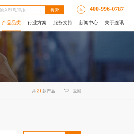
400-996-0787
产品品类
行业方案
服务支持
新闻中心
关于连讯
Ally LinkRunner® AT网络自动测试仪
tAlly LinkRunner® AT 3000网络和线缆测试仪
luke DSX2-5000线缆分析仪
luke DSX-602 CH线缆分析仪
 IntelliTone™ Pro 200 LAN音频发生器、示踪器和探针
NetAlly LinkRunner 10G高级以太网测试仪
NetAlly LinkRunner® AT 4000高端网络和线缆测试仪
福禄克Fluke DSX2-8000 CH线缆分析仪
福禄克Fluke DTX-1800线缆分析仪
共
21
款产品
返回