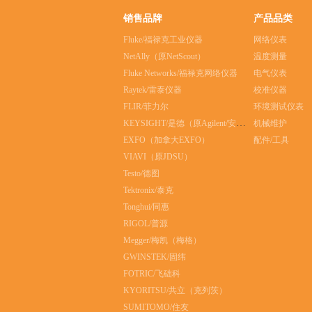
销售品牌
产品品类
Fluke/福禄克工业仪器
网络仪表
NetAlly（原NetScout）
温度测量
Fluke Networks/福禄克网络仪器
电气仪表
Raytek/雷泰仪器
校准仪器
FLIR/菲力尔
环境测试仪表
KEYSIGHT/是德（原Agilent/安捷伦）
机械维护
EXFO（加拿大EXFO）
配件/工具
VIAVI（原JDSU）
Testo/德图
Tektronix/泰克
Tonghui/同惠
RIGOL/普源
Megger/梅凯（梅格）
GWINSTEK/固纬
FOTRIC/飞础科
KYORITSU/共立（克列茨）
SUMITOMO/住友