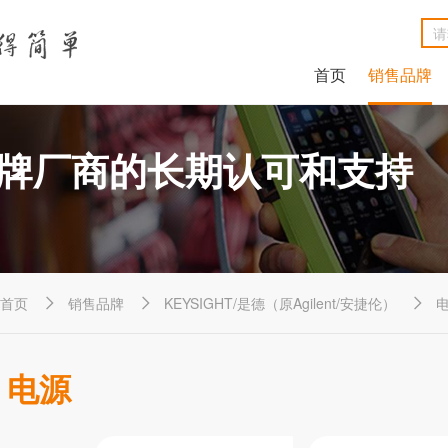
首页
销售品牌
NetAlly LinkRunner® G2智能有线网络测试仪
NetAlly LinkSprinter®口袋便携式网络测试仪
福禄克Fluke DSX2-8000线缆分析仪
福禄克Fluke DSX2-5000 CH线缆分析仪
福禄克Fluke MicroScanner™ Cable Verifier电缆验测仪
Net
Ne
福禄克F
福禄克F
福禄克Fluke
牌厂商的长期认可和支持
首页
销售品牌
KEYSIGHT/是德（原Agilent/安捷伦）



电源