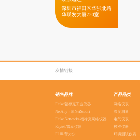
深圳市福田区华强北路
华联发大厦720室
友情链接：
销售品牌
产品品类
Fluke/福禄克工业仪器
网络仪表
NetAlly（原NetScout）
温度测量
Fluke Networks/福禄克网络仪器
电气仪表
Raytek/雷泰仪器
校准仪器
FLIR/菲力尔
环境测试仪表