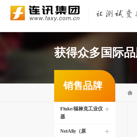
Fluke Networks/福禄克网络仪器
KEYSIGHT/是德（原Agilent/安捷伦）
KYORITSU/共立（克列茨）
KONICA MINOLTA/柯尼卡美能达
获得众多国际品
销售品牌

Fluke/福禄克工业仪
器
NetAlly（原