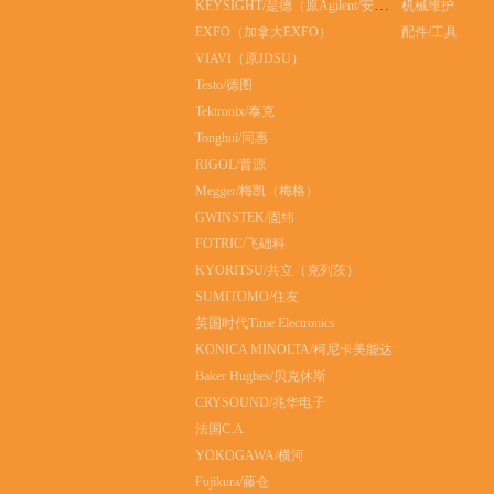
KEYSIGHT/是德（原Agilent/安捷伦）
机械维护
EXFO（加拿大EXFO）
配件/工具
VIAVI（原JDSU）
Testo/德图
Tektronix/泰克
Tonghui/同惠
RIGOL/普源
Megger/梅凯（梅格）
GWINSTEK/固纬
FOTRIC/飞础科
KYORITSU/共立（克列茨）
SUMITOMO/住友
英国时代Time Electronics
KONICA MINOLTA/柯尼卡美能达
Baker Hughes/贝克休斯
CRYSOUND/兆华电子
法国C.A
YOKOGAWA/横河
Fujikura/藤仓