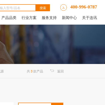
400-996-0787
产品品类
行业方案
服务支持
新闻中心
关于连讯
Ally LinkRunner® AT网络自动测试仪
tAlly LinkRunner® AT 3000网络和线缆测试仪
luke DSX2-5000线缆分析仪
luke DSX-602 CH线缆分析仪
 IntelliTone™ Pro 200 LAN音频发生器、示踪器和探针
NetAlly LinkRunner 10G高级以太网测试仪
NetAlly LinkRunner® AT 4000高端网络和线缆测试仪
福禄克Fluke DSX2-8000 CH线缆分析仪
福禄克Fluke DTX-1800线缆分析仪
电源
共
3
款产品
返回