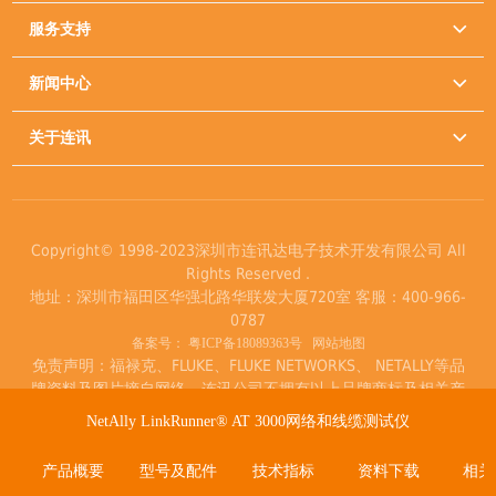
服务支持

新闻中心

关于连讯

Copyright© 1998-2023深圳市连讯达电子技术开发有限公司 All
Rights Reserved .
地址：深圳市福田区华强北路华联发大厦720室 客服：400-966-
0787
备案号：
粤ICP备18089363号
网站地图
免责声明：福禄克、FLUKE、FLUKE NETWORKS、 NETALLY等品
牌资料及图片摘自网络，连讯公司不拥有以上品牌商标及相关产
品著作权。
NetAlly LinkRunner® AT 3000网络和线缆测试仪
产品概要
型号及配件
技术指标
资料下载
相关