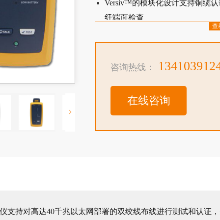
Versiv™的模块化设计支持铜
纤端面检查
查
无与伦比的速度，支持Cat 6A、8、
ProjeX™系统可管理作业要求
进而确保正确完成所有测试任
134103912
咨询热线：
Taptive™用户界面可简化了
分析测试结果并使用LinkWar
在线咨询
以图形方式显示故障源，包括串
快进行故障排除
Intertek认证符合TIA Leve
的铜缆和光纤认证仪 内置外部
与Linkware™ Live兼容。Lin
问测试结果，从而在现场快速修
并可方便地将测试结果从测试仪传输和汇总到
Management Software
00线缆分析仪支持对高达40千兆以太网部署的双绞线布线进行测试和