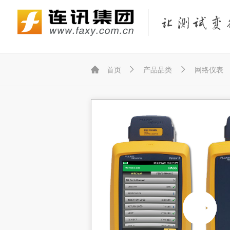
Fluke Networks/福禄克网络仪器
KEYSIGHT/是德（原Agilent/安捷伦）
KYORITSU/共立（克列茨）
KONICA MINOLTA/柯尼卡美能达



首页
产品品类
网络仪表