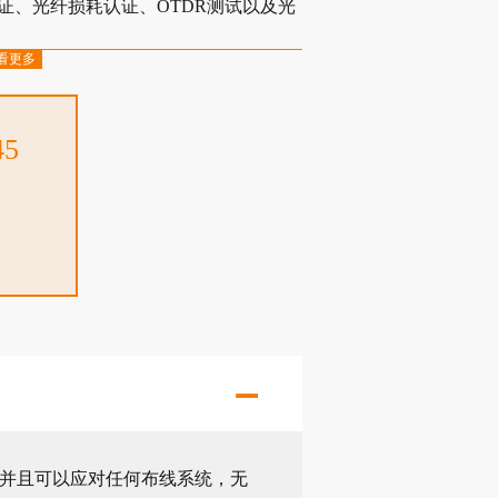
缆认证、光纤损耗认证、OTDR测试以及光
看更多
Class FA、I/II和所有现行标准
以及从项目设定到系统验收的整个流程，
务
45
设定过程并消除了其间可能出现的错误
e™管理软件创建专业的测试报告
扰、回波损耗和屏蔽层的故障，以便更
l 2G – 最严苛的精度要求 全球线缆供应商背书
串扰测试
kware Live可轻松地跟踪工作进展、实时访
复问题。
LinkWare™ PC Cable Test
认证，并且可以应对任何布线系统，无