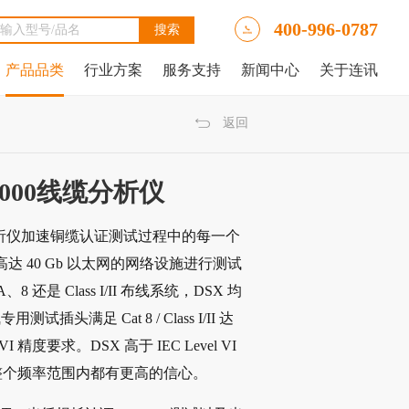
400-996-0787
产品品类
行业方案
服务支持
新闻中心
关于连讯
Ally LinkRunner® AT网络自动测试仪
tAlly LinkRunner® AT 3000网络和线缆测试仪
luke DSX2-5000线缆分析仪
luke DSX-602 CH线缆分析仪
 IntelliTone™ Pro 200 LAN音频发生器、示踪器和探针
NetAlly LinkRunner 10G高级以太网测试仪
NetAlly LinkRunner® AT 4000高端网络和线缆测试仪
福禄克Fluke DSX2-8000 CH线缆分析仪
福禄克Fluke DTX-1800线缆分析仪
返回
-8000线缆分析仪
缆认证分析仪加速铜缆认证测试过程中的每一个
列支持高达 40 Gb 以太网的网络设施进行测试
、8 还是 Class I/II 布线系统，DSX 均
满足 Cat 8 / Class I/II 达
VI 精度要求。DSX 高于 IEC Level VI
让您在整个频率范围内都有更高的信心。