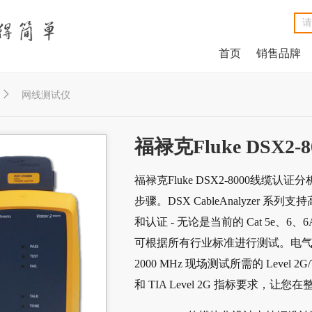
首页
销售品牌
NetAlly LinkRunner® G2智能有线网络测试仪
NetAlly LinkSprinter®口袋便携式网络测试仪
福禄克Fluke DSX2-8000线缆分析仪
福禄克Fluke DSX2-5000 CH线缆分析仪
福禄克Fluke MicroScanner™ Cable Verifier电缆验测仪
Net
Ne
福禄克F
福禄克F
福禄克Fluke

网线测试仪
福禄克Fluke DSX2
福禄克Fluke DSX2-8000线
步骤。DSX CableAnalyzer 系
和认证 - 无论是当前的 Cat 5e、6、6A
可根据所有行业标准进行测试。电气专用测试插头
2000 MHz 现场测试所需的 Level 2G/
和 TIA Level 2G 指标要求，