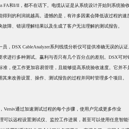
是Class FA和I/II，都不在话下。电缆认证是从系统设计开始到
能得到的利润就越高。遗憾的是，有许多因素会降低该过程的速
决故障、错误理解结果以及生成了客户无法理解的测试报告。
的一员，DSX CableAnalyzer系列线缆分析仪可提供准确无
要求进行多种测试。赢利与否只有几个百分点的差别。DSX可对
内的所有标准，使工作更加容易管理，且能够提高系统验收速度。它
用其来改善设置、操作、测试报告的过程并同时管理多个项目。
Versiv通过加速测试过程的每个步骤，使用户完成更多作业
务使项目经理可以远程设置测试仪、监控工作进展，甚至可以使用任意智