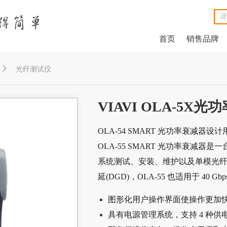
首页
销售品牌
NetAlly LinkRunner® G2智能有线网络测试仪
NetAlly LinkSprinter®口袋便携式网络测试仪
福禄克Fluke DSX2-8000线缆分析仪
福禄克Fluke DSX2-5000 CH线缆分析仪
福禄克Fluke MicroScanner™ Cable Verifier电缆验测仪
Net
Ne
福禄克F
福禄克F
福禄克Fluke

光纤测试仪
VIAVI OLA-5X
OLA-54 SMART 光功率衰减器设计
OLA-55 SMART 光功率衰减
系统测试、安装、维护以及单模光
延(DGD)，OLA-55 也适用于 40 G
图形化用户操作界面使操作更加
具有电源管理系统，支持 4 种供