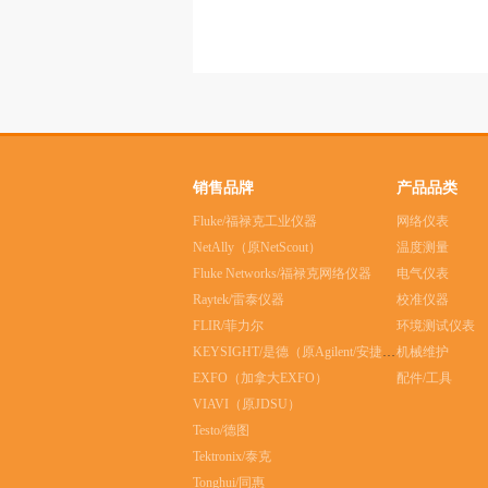
销售品牌
产品品类
Fluke/福禄克工业仪器
网络仪表
NetAlly（原NetScout）
温度测量
Fluke Networks/福禄克网络仪器
电气仪表
Raytek/雷泰仪器
校准仪器
FLIR/菲力尔
环境测试仪表
KEYSIGHT/是德（原Agilent/安捷伦）
机械维护
EXFO（加拿大EXFO）
配件/工具
VIAVI（原JDSU）
Testo/德图
Tektronix/泰克
Tonghui/同惠