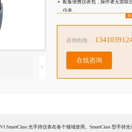
配备便携仪表包，操作者无需取
仪表。
查
具有 USB 通信端口，方便测试
快速开始操作，无需预热，降低
具有断电保持衰减量能力，降低
134103912
咨询热线：
双向衰减。无需区分输入输出接
适合野外操作的防震和防水溅设
在线咨询
IAVI SmartClass 光手持仪表在各个领域使用。SmartClass