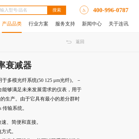
400-996-0787
产品品类
行业方案
服务支持
新闻中心
关于连讯
Ally LinkRunner® AT网络自动测试仪
tAlly LinkRunner® AT 3000网络和线缆测试仪
luke DSX2-5000线缆分析仪
luke DSX-602 CH线缆分析仪
 IntelliTone™ Pro 200 LAN音频发生器、示踪器和探针
NetAlly LinkRunner 10G高级以太网测试仪
NetAlly LinkRunner® AT 4000高端网络和线缆测试仪
福禄克Fluke DSX2-8000 CH线缆分析仪
福禄克Fluke DTX-1800线缆分析仪
返回
光功率衰减器
用于多模光纤系统(50 125 μm光纤)。－
器是一台能够满足未来发展需求的仪表，用于
纤的生产。由于它具有最小的差分群时
bps 传输系统。
快速、简便和直接。
电方式。