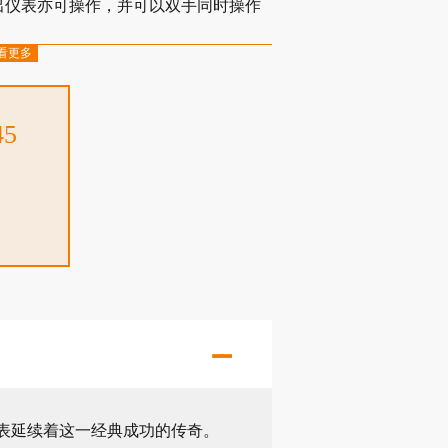
出仪表亦可操作，并可以双手同时操作
看更多
报告生成和测试结果分析。
测试时间。
测试风险。
45
口。
计。
 型手持光表延续着这一经典成功的传奇。