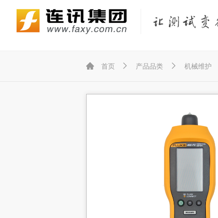
Fluke Networks/福禄克网络仪器
KEYSIGHT/是德（原Agilent/安捷伦）
KYORITSU/共立（克列茨）
KONICA MINOLTA/柯尼卡美能达



首页
产品品类
机械维护