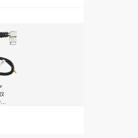
e
振仪
传感