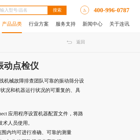
400-996-0787
产品品类
行业方案
服务支持
新闻中心
关于连讯
Ally LinkRunner® AT网络自动测试仪
tAlly LinkRunner® AT 3000网络和线缆测试仪
luke DSX2-5000线缆分析仪
luke DSX-602 CH线缆分析仪
 IntelliTone™ Pro 200 LAN音频发生器、示踪器和探针
NetAlly LinkRunner 10G高级以太网测试仪
NetAlly LinkRunner® AT 4000高端网络和线缆测试仪
福禄克Fluke DSX2-8000 CH线缆分析仪
福禄克Fluke DTX-1800线缆分析仪
返回
FC振动点检仪
检仪是一线机械故障排查团队可靠的振动筛分设
行状况和机器运行状况的可重复的、具
onnect 应用程序设置机器配置文件，将路
场技术人员使用。
范围内均可进行准确、可靠的测量