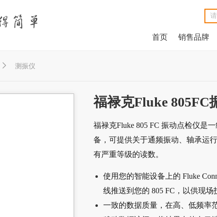
首页
销售品牌
NetAlly LinkRunner® G2智能有线网络测试仪
NetAlly LinkSprinter®口袋便携式网络测试仪
福禄克Fluke DSX2-8000线缆分析仪
福禄克Fluke DSX2-5000 CH线缆分析仪
福禄克Fluke MicroScanner™ Cable Verifier电缆验测仪
Net
Ne
福禄克F
福禄克F
福禄克Fluke

测振仪
福禄克Fluke 805
福禄克Fluke 805 FC 振动点
备，可提供关于通频振动、轴承运
有严重等级的读数。
使用您的智能设备上的 Fluke C
线推送到您的 805 FC，以供现
一致的数据质量，在高、低频率