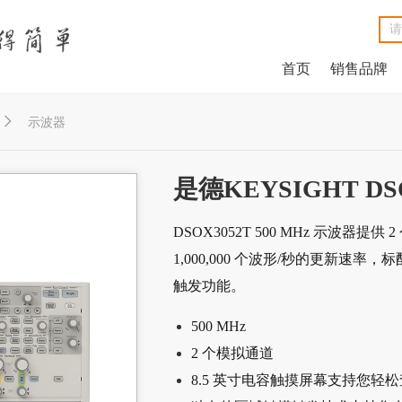
首页
销售品牌
NetAlly LinkRunner® G2智能有线网络测试仪
NetAlly LinkSprinter®口袋便携式网络测试仪
福禄克Fluke DSX2-8000线缆分析仪
福禄克Fluke DSX2-5000 CH线缆分析仪
福禄克Fluke MicroScanner™ Cable Verifier电缆验测仪
Net
Ne
福禄克F
福禄克F
福禄克Fluke

示波器
是德KEYSIGHT D
DSOX3052T 500 MHz 示波器提供
1,000,000 个波形/秒的更新速率
触发功能。
500 MHz
2 个模拟通道
8.5 英寸电容触摸屏幕支持您轻