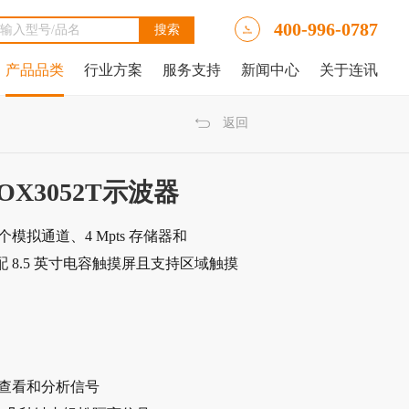
400-996-0787
产品品类
行业方案
服务支持
新闻中心
关于连讯
Ally LinkRunner® AT网络自动测试仪
tAlly LinkRunner® AT 3000网络和线缆测试仪
luke DSX2-5000线缆分析仪
luke DSX-602 CH线缆分析仪
 IntelliTone™ Pro 200 LAN音频发生器、示踪器和探针
NetAlly LinkRunner 10G高级以太网测试仪
NetAlly LinkRunner® AT 4000高端网络和线缆测试仪
福禄克Fluke DSX2-8000 CH线缆分析仪
福禄克Fluke DTX-1800线缆分析仪
返回
SOX3052T示波器
 2 个模拟通道、4 Mpts 存储器和
，标配 8.5 英寸电容触摸屏且支持区域触摸
松查看和分析信号