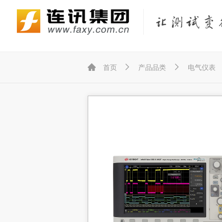
Fluke Networks/福禄克网络仪器
KEYSIGHT/是德（原Agilent/安捷伦）
KYORITSU/共立（克列茨）
KONICA MINOLTA/柯尼卡美能达



首页
产品品类
电气仪表