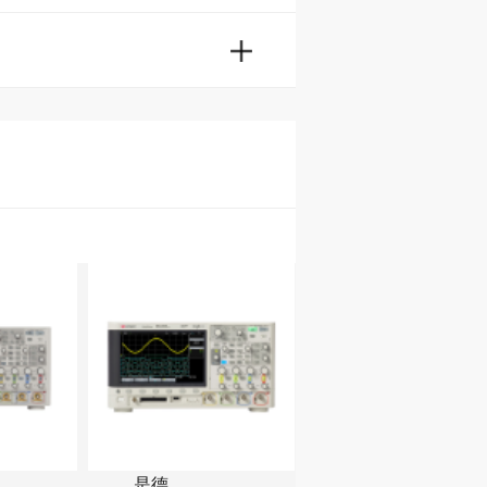
是德
Fluke 190 Series