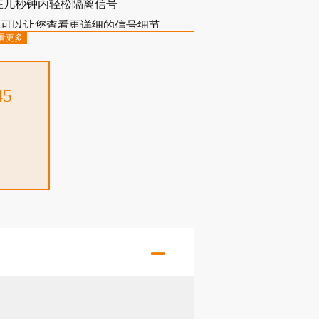
在几秒钟内轻松隔离信号
更新速率可以让您查看更详细的信号细节
看更多
更多的数据
功能：随时添加带宽、数字通道、20
压表、串行触发和分析与模板测试
45