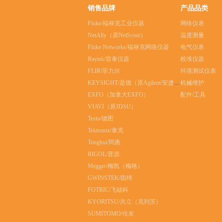
销售品牌
产品品类
Fluke/福禄克工业仪器
网络仪表
NetAlly（原NetScout）
温度测量
Fluke Networks/福禄克网络仪器
电气仪表
Raytek/雷泰仪器
校准仪器
FLIR/菲力尔
环境测试仪表
KEYSIGHT/是德（原Agilent/安捷伦）
机械维护
EXFO（加拿大EXFO）
配件/工具
VIAVI（原JDSU）
Testo/德图
Tektronix/泰克
Tonghui/同惠
RIGOL/普源
Megger/梅凯（梅格）
GWINSTEK/固纬
FOTRIC/飞础科
KYORITSU/共立（克列茨）
SUMITOMO/住友