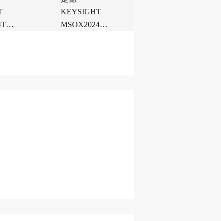
T
KEYSIGHT
III
4T混
MSOX2024A
ScopeMeter®
波器
混合信号示波
Test Tool数字
器
示波器