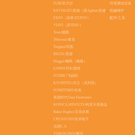
FLIR/菲力尔
环境测试仪表
KEYSIGHT/是德（原Agilent/安捷伦）
机械维护
EXFO（加拿大EXFO）
配件/工具
VIAVI（原JDSU）
Testo/德图
Tektronix/泰克
Tonghui/同惠
RIGOL/普源
Megger/梅凯（梅格）
GWINSTEK/固纬
FOTRIC/飞础科
KYORITSU/共立（克列茨）
SUMITOMO/住友
英国时代Time Electronics
KONICA MINOLTA/柯尼卡美能达
Baker Hughes/贝克休斯
CRYSOUND/兆华电子
法国C.A
YOKOGAWA/横河