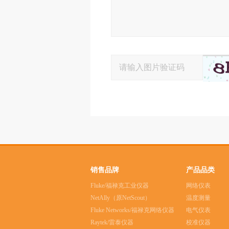
销售品牌
产品品类
Fluke/福禄克工业仪器
网络仪表
NetAlly（原NetScout）
温度测量
Fluke Networks/福禄克网络仪器
电气仪表
Raytek/雷泰仪器
校准仪器