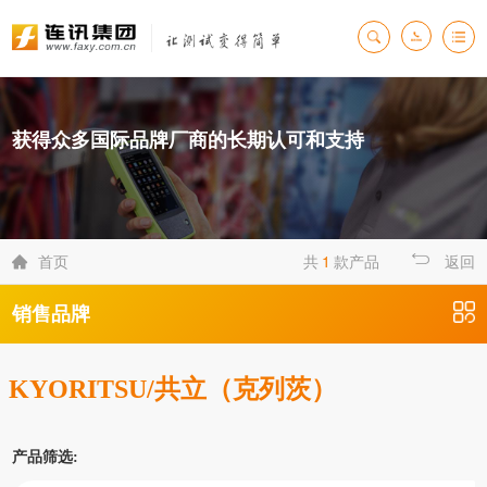
获得众多国际品牌厂商的长期认可和支持
首页
共
1
款产品
返回

销售品牌
KYORITSU/共立（克列茨）
产品筛选: