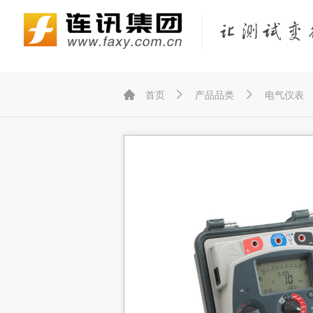
Fluke Networks/福禄克网络仪器
KEYSIGHT/是德（原Agilent/安捷伦）
KYORITSU/共立（克列茨）
KONICA MINOLTA/柯尼卡美能达



首页
产品品类
电气仪表