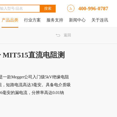
400-996-0787
产品品类
行业方案
服务支持
新闻中心
关于连讯
Ally LinkRunner® AT网络自动测试仪
tAlly LinkRunner® AT 3000网络和线缆测试仪
luke DSX2-5000线缆分析仪
luke DSX-602 CH线缆分析仪
 IntelliTone™ Pro 200 LAN音频发生器、示踪器和探针
NetAlly LinkRunner 10G高级以太网测试仪
NetAlly LinkRunner® AT 4000高端网络和线缆测试仪
福禄克Fluke DSX2-8000 CH线缆分析仪
福禄克Fluke DTX-1800线缆分析仪
返回
 MIT515直流电阻测
仪是一款Megger公司入门级5kV绝缘电阻
电阻，短路电流高达3毫安。具备电介质吸
毫安的漏电流，分辨率高达0.01纳