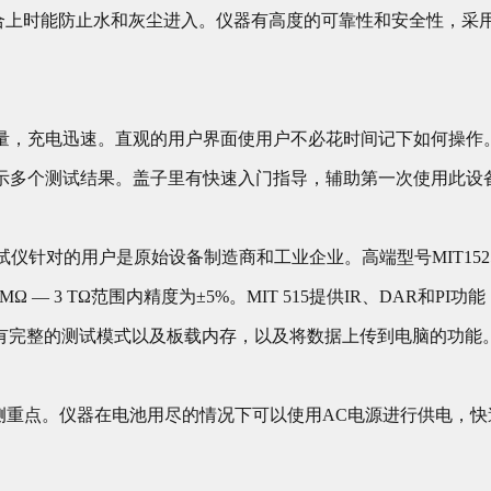
子合上时能防止水和灰尘进入。仪器有高度的可靠性和安全性，采用双重
量，充电迅速。直观的用户界面使用户不必花时间记下如何操作
示多个测试结果。盖子里有快速入门指导，辅助第一次使用此设
测试仪针对的用户是原始设备制造商和工业企业。高端型号MIT1525
MΩ — 3 TΩ范围内精度为±5%。MIT 515提供IR、DAR和P
T1525拥有完整的测试模式以及板载内存，以及将数据上传到电脑的功能
侧重点。仪器在电池用尽的情况下可以使用AC电源进行供电，快