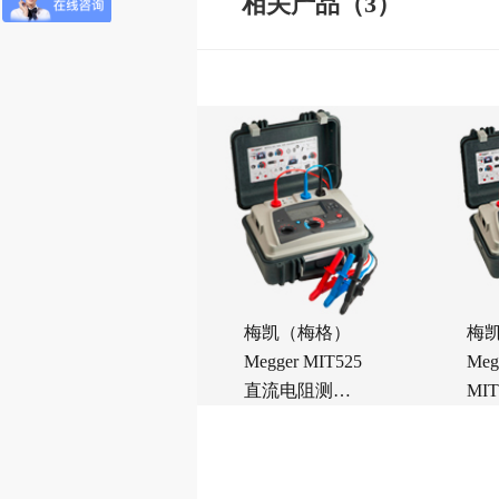
相关产品（3）
梅凯（梅格）
梅
Megger MIT525
Meg
直流电阻测试
MI
仪
电