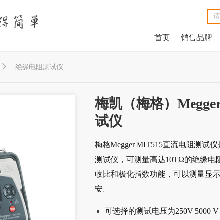
首页
销售品牌
NetAlly LinkRunner® G2智能有线网络测试仪
NetAlly LinkSprinter®口袋便携式网络测试仪
福禄克Fluke DSX2-8000线缆分析仪
福禄克Fluke DSX2-5000 CH线缆分析仪
福禄克Fluke MicroScanner™ Cable Verifier电缆验测仪
Net
Ne
福禄克F
福禄克F
福禄克Fluke

绝缘电阻测试仪
梅凯（梅格）Megger
试仪
梅格Megger MIT515直流电阻测试
测试仪，可测量高达10TΩ的绝缘
收比和极化指数功能，可以测量显示6
安。
可选择的测试电压为250V 5000 V