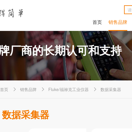
首页
销售品牌
NetAlly LinkRunner® G2智能有线网络测试仪
NetAlly LinkSprinter®口袋便携式网络测试仪
福禄克Fluke DSX2-8000线缆分析仪
福禄克Fluke DSX2-5000 CH线缆分析仪
福禄克Fluke MicroScanner™ Cable Verifier电缆验测仪
Net
Ne
福禄克F
福禄克F
福禄克Fluke
牌厂商的长期认可和支持
首页
销售品牌
Fluke/福禄克工业仪器
数据采集器



数据采集器