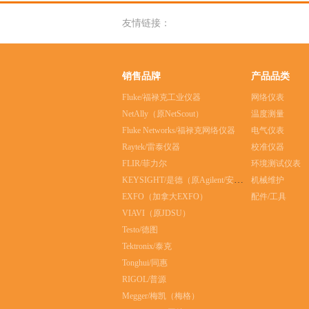
友情链接：
销售品牌
产品品类
Fluke/福禄克工业仪器
网络仪表
NetAlly（原NetScout）
温度测量
Fluke Networks/福禄克网络仪器
电气仪表
Raytek/雷泰仪器
校准仪器
FLIR/菲力尔
环境测试仪表
KEYSIGHT/是德（原Agilent/安捷伦）
机械维护
EXFO（加拿大EXFO）
配件/工具
VIAVI（原JDSU）
Testo/德图
Tektronix/泰克
Tonghui/同惠
RIGOL/普源
Megger/梅凯（梅格）