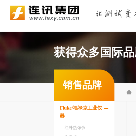
Fluke Networks/福禄克网络仪器
KEYSIGHT/是德（原Agilent/安捷伦）
KYORITSU/共立（克列茨）
KONICA MINOLTA/柯尼卡美能达
获得众多国际品
销售品牌

Fluke/福禄克工业仪
器
红外热像仪