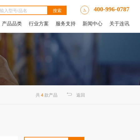
400-996-0787
产品品类
行业方案
服务支持
新闻中心
关于连讯
Ally LinkRunner® AT网络自动测试仪
tAlly LinkRunner® AT 3000网络和线缆测试仪
luke DSX2-5000线缆分析仪
luke DSX-602 CH线缆分析仪
 IntelliTone™ Pro 200 LAN音频发生器、示踪器和探针
NetAlly LinkRunner 10G高级以太网测试仪
NetAlly LinkRunner® AT 4000高端网络和线缆测试仪
福禄克Fluke DSX2-8000 CH线缆分析仪
福禄克Fluke DTX-1800线缆分析仪
共
4
款产品
返回