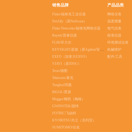
销售品牌
产品品类
Fluke/福禄克工业仪器
网络仪表
NetAlly（原NetScout）
温度测量
Fluke Networks/福禄克网络仪器
电气仪表
Raytek/雷泰仪器
校准仪器
FLIR/菲力尔
环境测试仪表
KEYSIGHT/是德（原Agilent/安捷伦）
机械维护
EXFO（加拿大EXFO）
配件/工具
VIAVI（原JDSU）
Testo/德图
Tektronix/泰克
Tonghui/同惠
RIGOL/普源
Megger/梅凯（梅格）
GWINSTEK/固纬
FOTRIC/飞础科
KYORITSU/共立（克列茨）
SUMITOMO/住友