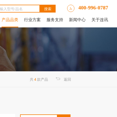
400-996-0787
产品品类
行业方案
服务支持
新闻中心
关于连讯
Ally LinkRunner® AT网络自动测试仪
tAlly LinkRunner® AT 3000网络和线缆测试仪
luke DSX2-5000线缆分析仪
luke DSX-602 CH线缆分析仪
 IntelliTone™ Pro 200 LAN音频发生器、示踪器和探针
NetAlly LinkRunner 10G高级以太网测试仪
NetAlly LinkRunner® AT 4000高端网络和线缆测试仪
福禄克Fluke DSX2-8000 CH线缆分析仪
福禄克Fluke DTX-1800线缆分析仪
共
4
款产品
返回