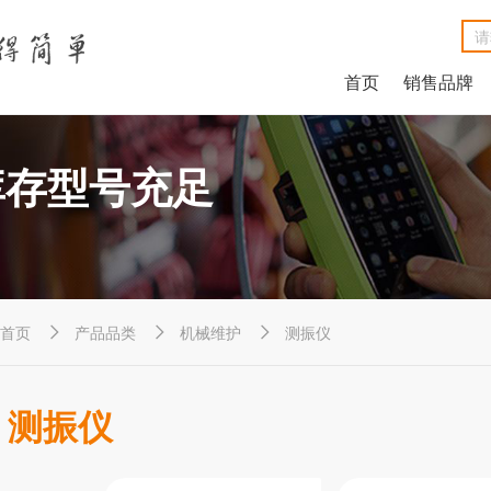
首页
销售品牌
NetAlly LinkRunner® G2智能有线网络测试仪
NetAlly LinkSprinter®口袋便携式网络测试仪
福禄克Fluke DSX2-8000线缆分析仪
福禄克Fluke DSX2-5000 CH线缆分析仪
福禄克Fluke MicroScanner™ Cable Verifier电缆验测仪
Net
Ne
福禄克F
福禄克F
福禄克Fluke
库存型号充足
首页
产品品类
机械维护
测振仪



测振仪