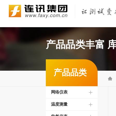
Fluke Networks/福禄克网络仪器
KEYSIGHT/是德（原Agilent/安捷伦）
KYORITSU/共立（克列茨）
KONICA MINOLTA/柯尼卡美能达
产品品类丰富 
产品品类

网络仪表
温度测量