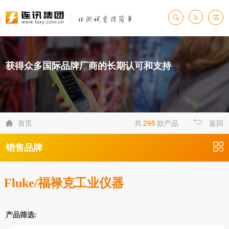
获得众多国际品牌厂商的长期认可和支持
首页
共
295
款产品
返回

销售品牌
Fluke/福禄克工业仪器
产品筛选: