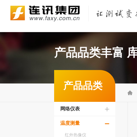
Fluke Networks/福禄克网络仪器
KEYSIGHT/是德（原Agilent/安捷伦）
KYORITSU/共立（克列茨）
KONICA MINOLTA/柯尼卡美能达
产品品类丰富 
产品品类

网络仪表
温度测量
红外热像仪