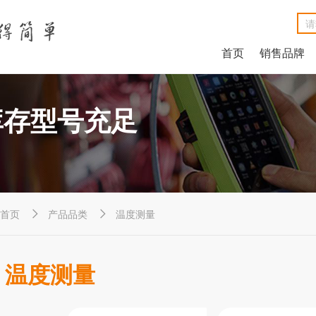
首页
销售品牌
NetAlly LinkRunner® G2智能有线网络测试仪
NetAlly LinkSprinter®口袋便携式网络测试仪
福禄克Fluke DSX2-8000线缆分析仪
福禄克Fluke DSX2-5000 CH线缆分析仪
福禄克Fluke MicroScanner™ Cable Verifier电缆验测仪
Net
Ne
福禄克F
福禄克F
福禄克Fluke
库存型号充足
首页
产品品类
温度测量


温度测量