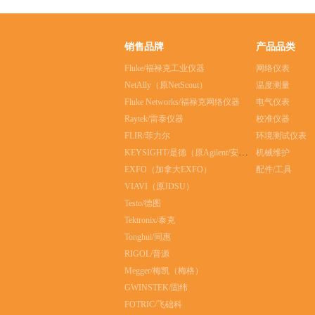
销售品牌
产品品类
Fluke/福禄克工业仪器
网络仪表
NetAlly（原NetScout）
温度测量
Fluke Networks/福禄克网络仪器
电气仪表
Raytek/雷泰仪器
校准仪器
FLIR/菲力尔
环境测试仪表
KEYSIGHT/是德（原Agilent/安捷伦）
机械维护
EXFO（加拿大EXFO）
配件/工具
VIAVI（原JDSU）
Testo/德图
Tektronix/泰克
Tonghui/同惠
RIGOL/普源
Megger/梅凯（梅格）
GWINSTEK/固纬
FOTRIC/飞础科