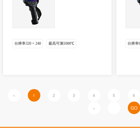
分辨率320 × 240
最高可测1000℃
分辨率64
＜
1
2
3
4
5
6
＞