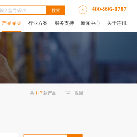
400-996-0787
产品品类
行业方案
服务支持
新闻中心
关于连讯
Ally LinkRunner® AT网络自动测试仪
tAlly LinkRunner® AT 3000网络和线缆测试仪
luke DSX2-5000线缆分析仪
luke DSX-602 CH线缆分析仪
 IntelliTone™ Pro 200 LAN音频发生器、示踪器和探针
NetAlly LinkRunner 10G高级以太网测试仪
NetAlly LinkRunner® AT 4000高端网络和线缆测试仪
福禄克Fluke DSX2-8000 CH线缆分析仪
福禄克Fluke DTX-1800线缆分析仪
共
117
款产品
返回