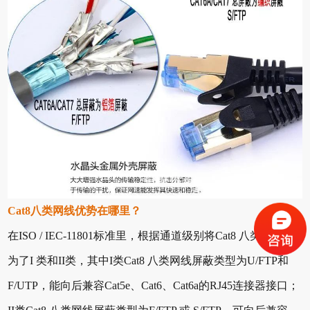
Cat8八类网线优势在哪里？
在ISO / IEC-11801标准里，根据通道级别将Cat8 八类网线分
为了I 类和II类，其中I类Cat8 八类网线屏蔽类型为U/FTP和
F/UTP，能向后兼容Cat5e、Cat6、Cat6a的RJ45连接器接口；