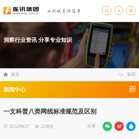
洞察行业资讯 分享专业知识
返回

首页
新闻中心
一文科普八类网线标准规范及区别
分享：

2022/09/27

2238次