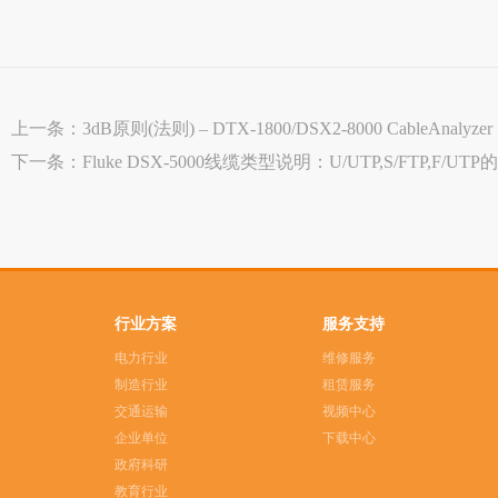
上一条：
3dB原则(法则) – DTX-1800/DSX2-8000 CableAnalyzer
下一条：
Fluke DSX-5000线缆类型说明：U/UTP,S/FTP,F/UT
行业方案
服务支持
电力行业
维修服务
制造行业
租赁服务
交通运输
视频中心
企业单位
下载中心
政府科研
教育行业