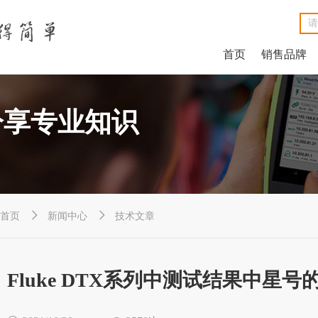
首页
销售品牌
NetAlly LinkRunner® G2智能有线网络测试仪
NetAlly LinkSprinter®口袋便携式网络测试仪
福禄克Fluke DSX2-8000线缆分析仪
福禄克Fluke DSX2-5000 CH线缆分析仪
福禄克Fluke MicroScanner™ Cable Verifier电缆验测仪
Net
Ne
福禄克F
福禄克F
福禄克Fluke
分享专业知识


首页
新闻中心
技术文章
Fluke DTX系列中测试结果中星号