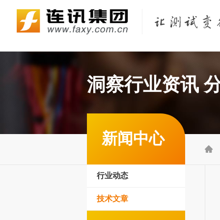
Fluke Networks/福禄克网络仪器
KEYSIGHT/是德（原Agilent/安捷伦）
KYORITSU/共立（克列茨）
KONICA MINOLTA/柯尼卡美能达
洞察行业资讯 
新闻中心

行业动态
技术文章