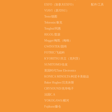
EXFO（加拿大EXFO）
配件/工具
VIAVI（原JDSU）
Testo/德图
Tektronix/泰克
Tonghui/同惠
RIGOL/普源
Megger/梅凯（梅格）
GWINSTEK/固纬
FOTRIC/飞础科
KYORITSU/共立（克列茨）
SUMITOMO/住友
英国时代Time Electronics
KONICA MINOLTA/柯尼卡美能达
Baker Hughes/贝克休斯
CRYSOUND/兆华电子
法国C.A
YOKOGAWA/横河
Fujikura/藤仓