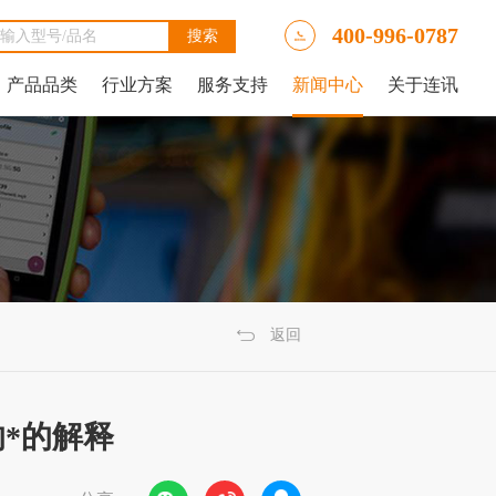
400-996-0787
产品品类
行业方案
服务支持
新闻中心
关于连讯
Ally LinkRunner® AT网络自动测试仪
tAlly LinkRunner® AT 3000网络和线缆测试仪
luke DSX2-5000线缆分析仪
luke DSX-602 CH线缆分析仪
 IntelliTone™ Pro 200 LAN音频发生器、示踪器和探针
NetAlly LinkRunner 10G高级以太网测试仪
NetAlly LinkRunner® AT 4000高端网络和线缆测试仪
福禄克Fluke DSX2-8000 CH线缆分析仪
福禄克Fluke DTX-1800线缆分析仪
返回
的*的解释