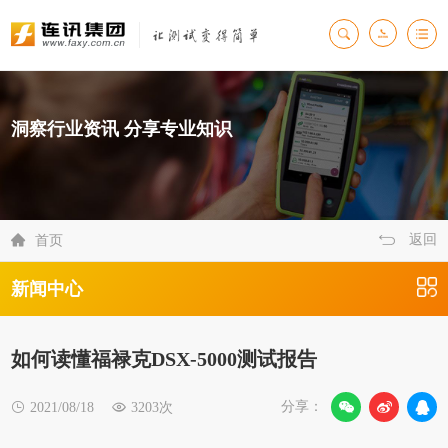
洞察行业资讯 分享专业知识
返回

首页
新闻中心
如何读懂福禄克DSX-5000测试报告
分享：

2021/08/18

3203次