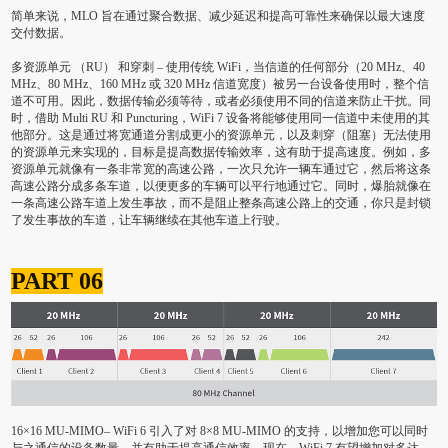
简单来说，MLO 旨在通过聚合数据、减少延迟和提高可靠性来确保以最大速度
交付数据。
多资源单元 （RU） 和穿刺 – 使用传统 WiFi，当信道的任何部分（20 MHz、40
MHz、80 MHz、160 MHz 或 320 MHz 信道宽度）被另一台设备使用时，整个信
道不可用。因此，数据传输必须等待，或者必须使用不同的信道来防止干扰。同
时，借助 Multi RU 和 Puncturing，WiFi 7 设备将能够使用同一信道中未使用的其
他部分。这是通过将宽通道分割成更小的资源单元，以及刺穿（阻塞）无法使用
的资源单元来实现的，目标是提高数据传输效率，这有助于提高速度。例如，多
资源单元就像有一条非常宽的高速公路，一次只允许一辆车通过它，然后将这条
高速公路分成多条车道，以便更多的车辆可以平行地通过它。同时，爆胎就像在
一条高速公路车道上发生事故，而不是阻止整条高速公路上的交通，你只是封锁
了发生事故的车道，让车辆继续在其他车道上行驶。
PART 06
16×16 MU-MIMO– WiFi 6 引入了对 8×8 MU-MIMO 的支持，以增加您可以同时