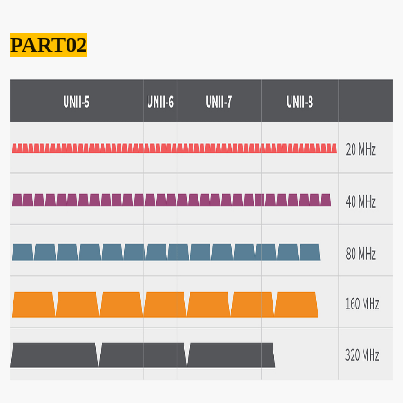
PART02